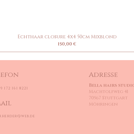
Echthaar closure 4x4 50cm Mixblond
Precio
150,00 €
lefon
Adresse
Bella hairs studi
9 172 161 8221
Machtolfweg 41
70567 Stuttgart
ail
Möhringen
n.herder@web.de