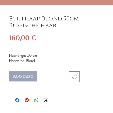
Echthaar Blond 50cm
Russische haar
Precio
160,00 €
Haarlänge: 50 cm
Haarfarbe: Blond
Haarstruktur: Glatt
Methode: Schnitthaare
Agotado
Russisches Echthaar für Haarverlängerungen
zeichnet sich durch seine feine Textur, natürliche
Glätte und hohe Qualität aus. Diese
Erweiterungen bieten einen luxuriösen Look . Mit
seiner gesunden Beschaffenheit und dem
natürlichen Glanz ermöglicht russisches