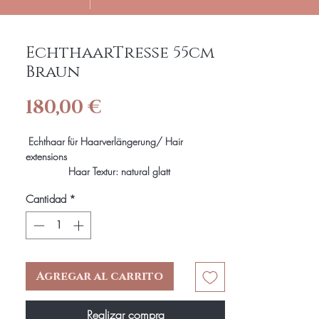
EchthaarTresse 55cm
Braun
Precio
180,00 €
Echthaar für Haarverlängerung/ Hair
extensions
Haar Textur: natural glatt
Haar Länge: 55 cm
Cantidad
*
Haarfarbe: Schockobraun
Gewicht: c.a 100gr
Echthaar mehrmals verwendbar
Agregar al carrito
Realizar compra