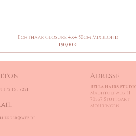
Echthaar closure 4x4 50cm Mixblond
Precio
150,00 €
lefon
Adresse
Bella hairs studi
9 172 161 8221
Machtolfweg 41
70567 Stuttgart
ail
Möhringen
n.herder@web.de