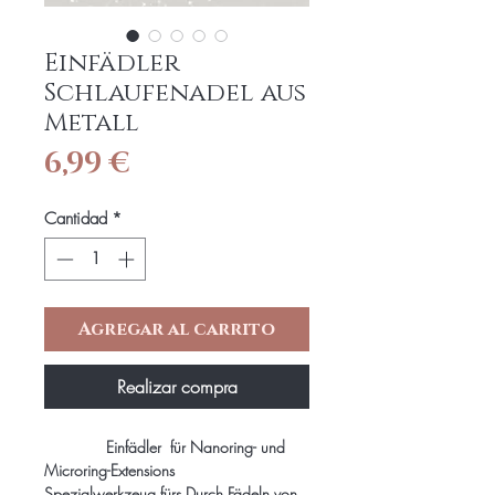
Einfädler
Schlaufenadel aus
Metall
Precio
6,99 €
Cantidad
*
Agregar al carrito
Realizar compra
Einfädler für Nanoring- und
Microring-Extensions
Spezialwerkzeug fürs Durch Fädeln von