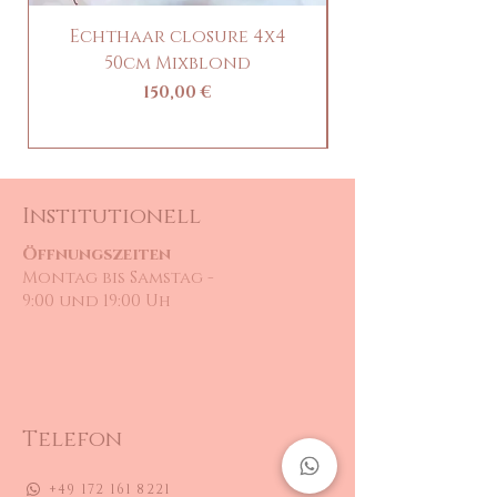
Echthaar closure 4x4
Clip-in Pony / 
50cm Mixblond
Precio
150,00 €
Institutionell
Öffnungszeiten
Montag bis Samstag -
9:00 und 19:00 Uh
Telefon
+49 172 161 8221