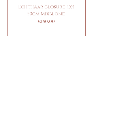
Verleihen Sie Ihren Extensions mit
Echthaar closure 4x4
Clip-in Pony / 
peruanischem Echthaar einen luxuriösen
50cm Mixblond
und natürlichen Look.
Price
€150.00