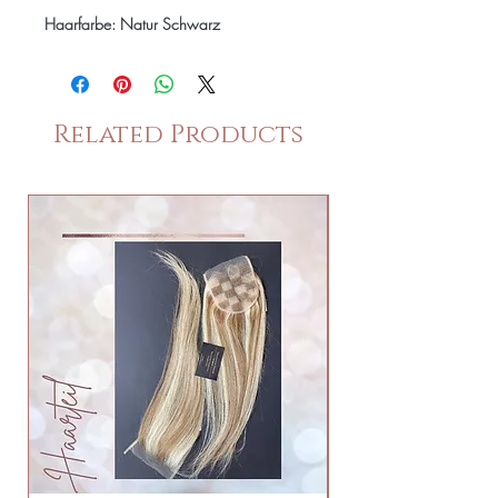
Haarfarbe: Natur Schwarz
Haarstruktur: Leicht Gewellt
Methode: Tresse
Related Products
Gewicht pro bundle: 100 Gramm
Brasilianisches Echthaar für Hair
Extensions zeichnet sich durch seine
natürliche Geschmeidigkeit und
Vielseitigkeit aus. Dieses hochwertige
Haar stammt aus Brasil und besticht
durch seine seidige Textur sowie seinen
natürlichen Glanz. Perfekt für Extensions,
bietet es eine beeindruckende Haltbarkeit
und lässt sich mühelos stylen. Das
peruanische Echthaar ist in verschiedenen
Längen und Farben erhältlich, und seine
intakte Cuticula sorgt für ein
authentisches, gesundes Aussehen.