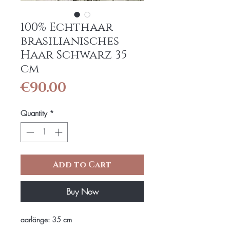
100% Echthaar
brasilianisches
Haar Schwarz 35
cm
Price
€90.00
Quantity
*
Add to Cart
Buy Now
aarlänge: 35 cm