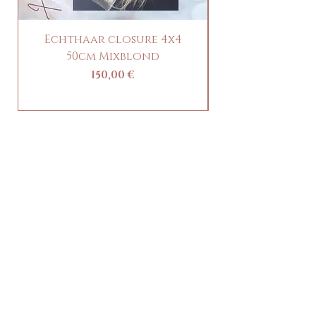
Verleihen Sie Ihren Extensions mit
peruanischem Echthaar einen luxuriösen
Echthaar closure 4x4
Clip-in Pony / 
und natürlichen Look.
50cm Mixblond
Prezzo
150,00 €