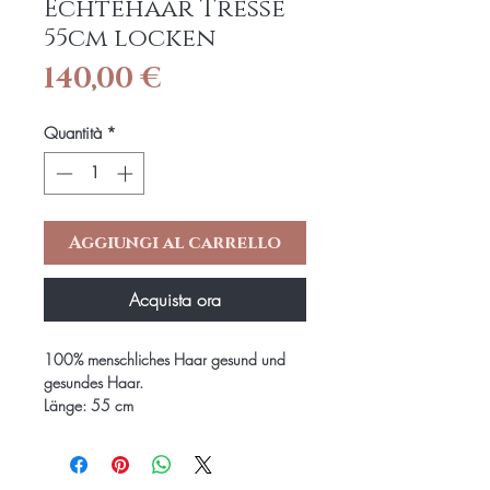
Echtehaar Tresse
55cm locken
Prezzo
140,00 €
Quantità
*
Aggiungi al carrello
Acquista ora
100% menschliches Haar gesund und
gesundes Haar.
Länge: 55 cm
Haarfarbe: Naturfarbe naturschwarz
Haarstruktur: locken
Je Bündel Wight 100 Gramm