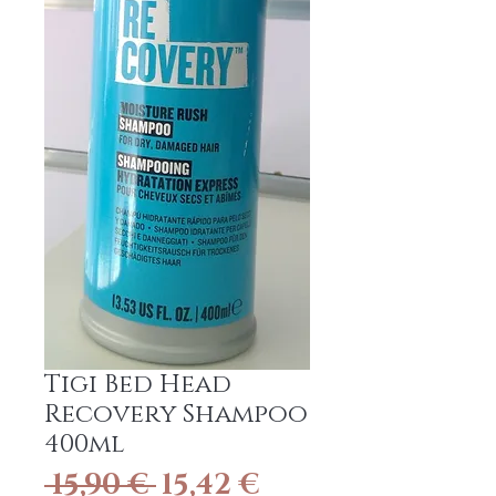
Tigi Bed Head
Recovery Shampoo
400ml
Standardpreis
Sale-
 15,90 € 
15,42 €