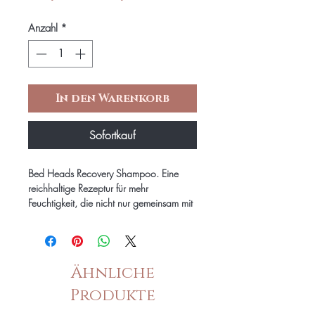
Preis
Anzahl
*
In den Warenkorb
Sofortkauf
Bed Heads Recovery Shampoo. Eine
reichhaltige Rezeptur für mehr
Feuchtigkeit, die nicht nur gemeinsam mit
Salon Profis entwickelt wurde, sondern
auch von ihnen verwendet wird. Das
Produkt liefert auch zuhause
Salonsonergebnisse und -erlebnisse.
Ähnliche
Gib Feuchtigkeitsarmen, trockenen
Produkte
Haaren mit dem Bed Head Recovery